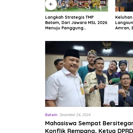
and Batam Mall, Ini
Langkah Strategis TMP
Keluhan
omo Menarik di
Batam, Dari Jawara MSL 2026
Langsun
026
Menuju Panggung
Amran, 
Internasional
Beras Ha
Batam
Desember 24, 2024
Mahasiswa Sempat Bersitega
Konflik Rempang, Ketua DPR