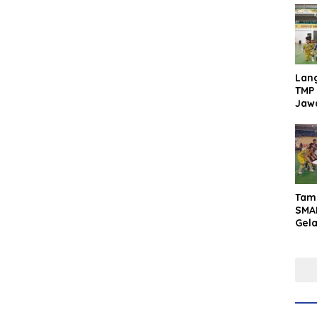
Lan
TMP 
Jaw
Men
Inte
Tam
SMA
Gel
Yaks
202