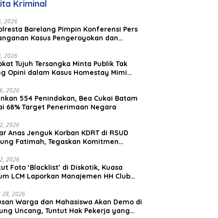
ita Kriminal
Malaysia
23, 2026
lresta Barelang Pimpin Konferensi Pers
anganan Kasus Pengeroyokan dan
aniayaan yang Viral di Media Sosial
23, 2026
kat Tujuh Tersangka Minta Publik Tak
ing Opini dalam Kasus Homestay Mimi
o
26, 2026
nkan 554 Penindakan, Bea Cukai Batam
ai 68% Target Penerimaan Negara
22, 2026
ar Anas Jenguk Korban KDRT di RSUD
ung Fatimah, Tegaskan Komitmen
lindungan Anak dan Korban Kekerasan
12, 2026
ut Foto ‘Blacklist’ di Diskotik, Kuasa
um LCM Laporkan Manajemen HH Club
am Ke Polresta Barelang
 28, 2026
usan Warga dan Mahasiswa Akan Demo di
ung Uncang, Tuntut Hak Pekerja yang