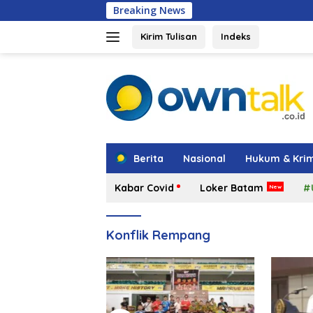
Langsung
Breaking News
Hadir di Gran
ke
konten
Kirim Tulisan
Indeks
tutup
Berita
Nasional
Hukum & Krim
Kabar Covid
Loker Batam
#
Konflik Rempang