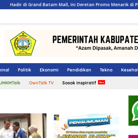
d Batam Mall, Ini Deretan Promo Menarik di PKP Expo 2026
inal
Politik
Ekonomi
Pendidikan
Tekno
Keseha
UMKMTalk
OwnTalk TV
Sosok Inspiratif