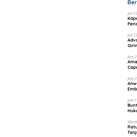
Ber
Juli 
Kapo
Pen
Peng
Juli 
Advo
Gir
Coc
Juni 
Ama
Cap
Juni 
Anw
Emb
Per
Juni 
Bunt
Huk
Bat
Maret
Rat
Tanj