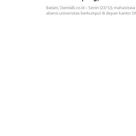
Tandatangani 6 Poin Ini
Batam, Owntalk.co.id – Senin (23/12), mahasiswa
aliansi universitas berkumpul di depan kantor 