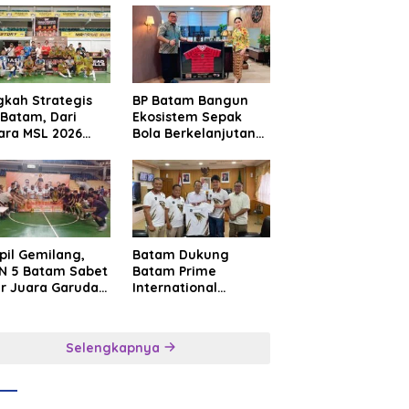
gkah Strategis
BP Batam Bangun
Batam, Dari
Ekosistem Sepak
ara MSL 2026
Bola Berkelanjutan
uju Panggung
Lewat Batam
rnasional
Premier FC
pil Gemilang,
Batam Dukung
N 5 Batam Sabet
Batam Prime
ar Juara Garuda
International
a Cup I Kepri
Grassroot Football
6
Festival 2026,
Perkuat Sport
Selengkapnya
Tourism dan
Persahabatan
Indonesia–
Singapura–Brunei–