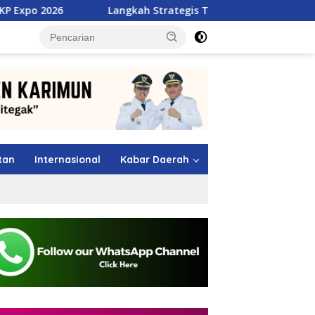
Langkah Strategis TMP Batam, Dari Jawara MSL 2026 Menuj
tutup
tan
Internasional
Kabar Daerah