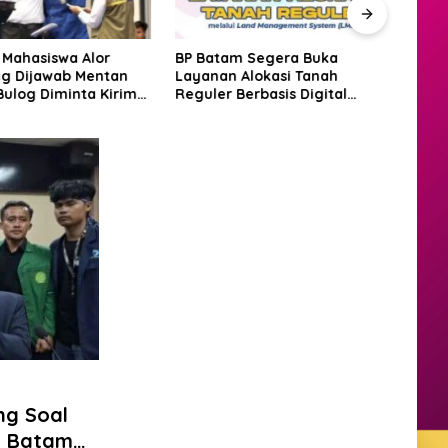
 Mahasiswa Alor
BP Batam Segera Buka
Amsa
g Dijawab Mentan
Layanan Alokasi Tanah
Laut
Bulog Diminta Kirim
Reguler Berbasis Digital
Justr
ri Itu Juga
Lewat LMS
Bat
ng Soal
D Batam