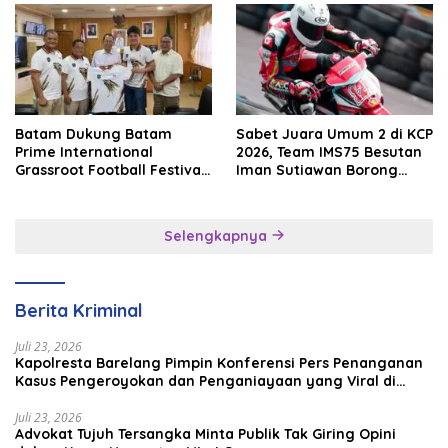
Batam Dukung Batam
Sabet Juara Umum 2 di KCP
Prime International
2026, Team IMS75 Besutan
Grassroot Football Festival
Iman Sutiawan Borong
2026, Perkuat Sport
Podium
Tourism dan Persahabatan
Indonesia–Singapura–
Selengkapnya
Brunei–Malaysia
Berita Kriminal
Juli 23, 2026
Kapolresta Barelang Pimpin Konferensi Pers Penanganan
Kasus Pengeroyokan dan Penganiayaan yang Viral di
Media Sosial
Juli 23, 2026
Advokat Tujuh Tersangka Minta Publik Tak Giring Opini