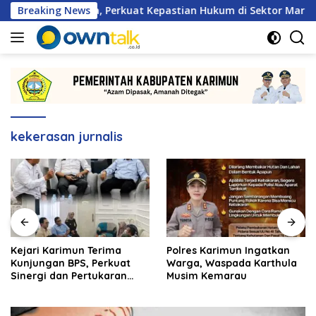
Langsung
Kerja Sama, Perkuat Kepastian Hukum di Sektor Maritim
Breaking News
ke
konten
kekerasan jurnalis
Kejari Karimun Terima
Polres Karimun Ingatkan
Kunjungan BPS, Perkuat
Warga, Waspada Karthula
Sinergi dan Pertukaran
Musim Kemarau
Data