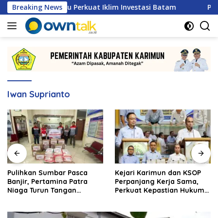
Langsung
n, Justru Perkuat Iklim Investasi Batam
Breaking News
Pulihkan Su
ke
konten
Iwan Suprianto
Pulihkan Sumbar Pasca
Kejari Karimun dan KSOP
Banjir, Pertamina Patra
Perpanjang Kerja Sama,
Niaga Turun Tangan
Perkuat Kepastian Hukum
Salurkan Bantuan
di Sektor Maritim
Kemanusiaan