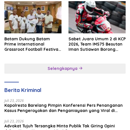
Batam Dukung Batam
Sabet Juara Umum 2 di KCP
Prime International
2026, Team IMS75 Besutan
Grassroot Football Festival
Iman Sutiawan Borong
2026, Perkuat Sport
Podium
Tourism dan Persahabatan
Indonesia–Singapura–
Selengkapnya
Brunei–Malaysia
Berita Kriminal
Juli 23, 2026
Kapolresta Barelang Pimpin Konferensi Pers Penanganan
Kasus Pengeroyokan dan Penganiayaan yang Viral di
Media Sosial
Juli 23, 2026
Advokat Tujuh Tersangka Minta Publik Tak Giring Opini