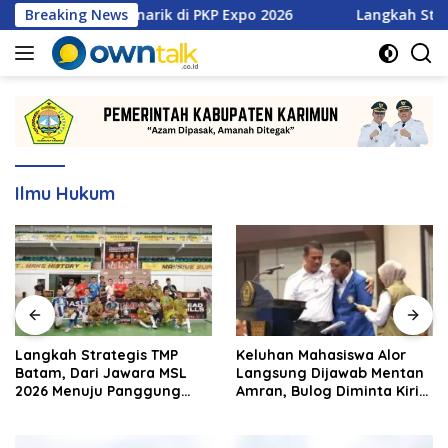
Langsung
 Promo Menarik di PKP Expo 2026
Breaking News
Langkah Strategis TM
ke
konten
Ilmu Hukum
Langkah Strategis TMP
Keluhan Mahasiswa Alor
Batam, Dari Jawara MSL
Langsung Dijawab Mentan
2026 Menuju Panggung
Amran, Bulog Diminta Kirim
Internasional
Beras Hari Itu Juga