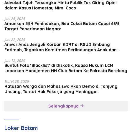
Advokat Tujuh Tersangka Minta Publik Tak Giring Opini
dalam Kasus Homestay Mimi Coco
Juni 26, 2026
Amankan 554 Penindakan, Bea Cukai Batam Capai 68%
Target Penerimaan Negara
Juni 22, 2026
Anwar Anas Jenguk Korban KDRT di RSUD Embung
Fatimah, Tegaskan Komitmen Perlindungan Anak dan
Korban Kekerasan
Juni 12, 2026
Buntut Foto ‘Blacklist’ di Diskotik, Kuasa Hukum LCM
Laporkan Manajemen HH Club Batam Ke Polresta Barelang
Maret 28, 2026
Ratusan Warga dan Mahasiswa Akan Demo di Tanjung
Uncang, Tuntut Hak Pekerja yang Meninggal
Selengkapnya
Loker Batam