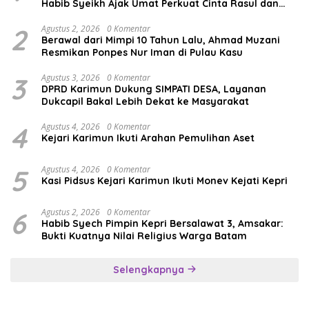
Habib Syeikh Ajak Umat Perkuat Cinta Rasul dan
Persatuan
2
Agustus 2, 2026
0 Komentar
Berawal dari Mimpi 10 Tahun Lalu, Ahmad Muzani
Resmikan Ponpes Nur Iman di Pulau Kasu
3
Agustus 3, 2026
0 Komentar
DPRD Karimun Dukung SIMPATI DESA, Layanan
Dukcapil Bakal Lebih Dekat ke Masyarakat
4
Agustus 4, 2026
0 Komentar
Kejari Karimun Ikuti Arahan Pemulihan Aset
5
Agustus 4, 2026
0 Komentar
Kasi Pidsus Kejari Karimun Ikuti Monev Kejati Kepri
6
Agustus 2, 2026
0 Komentar
Habib Syech Pimpin Kepri Bersalawat 3, Amsakar:
Bukti Kuatnya Nilai Religius Warga Batam
Selengkapnya