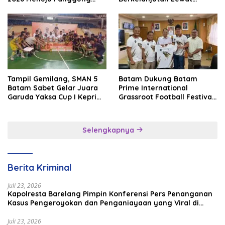
Internasional
Batam Premier FC
Tampil Gemilang, SMAN 5
Batam Dukung Batam
Batam Sabet Gelar Juara
Prime International
Garuda Yaksa Cup I Kepri
Grassroot Football Festival
2026
2026, Perkuat Sport
Tourism dan Persahabatan
Indonesia–Singapura–
Selengkapnya
Brunei–Malaysia
Berita Kriminal
Juli 23, 2026
Kapolresta Barelang Pimpin Konferensi Pers Penanganan
Kasus Pengeroyokan dan Penganiayaan yang Viral di
Media Sosial
Juli 23, 2026