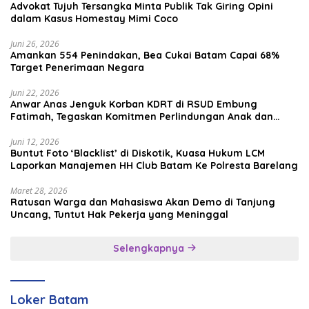
Advokat Tujuh Tersangka Minta Publik Tak Giring Opini
dalam Kasus Homestay Mimi Coco
Juni 26, 2026
Amankan 554 Penindakan, Bea Cukai Batam Capai 68%
Target Penerimaan Negara
Juni 22, 2026
Anwar Anas Jenguk Korban KDRT di RSUD Embung
Fatimah, Tegaskan Komitmen Perlindungan Anak dan
Korban Kekerasan
Juni 12, 2026
Buntut Foto ‘Blacklist’ di Diskotik, Kuasa Hukum LCM
Laporkan Manajemen HH Club Batam Ke Polresta Barelang
Maret 28, 2026
Ratusan Warga dan Mahasiswa Akan Demo di Tanjung
Uncang, Tuntut Hak Pekerja yang Meninggal
Selengkapnya
Loker Batam