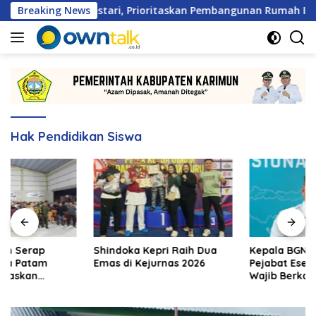
Langsung
a Patam Lestari, Prioritaskan Pembangunan Rumah Ibadah
Breaking News
ke
konten
Hak Pendidikan Siswa
Shindoka Kepri Raih Dua
Kepala BGN Tegaskan
Emas di Kejurnas 2026
Pejabat Eselon 1 dan 2
Wajib Berkarya di Daerah,
Bukan Menumpuk di
Jakarta