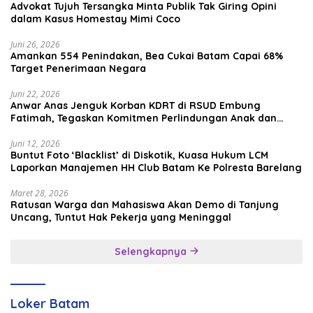
Advokat Tujuh Tersangka Minta Publik Tak Giring Opini
dalam Kasus Homestay Mimi Coco
Juni 26, 2026
Amankan 554 Penindakan, Bea Cukai Batam Capai 68%
Target Penerimaan Negara
Juni 22, 2026
Anwar Anas Jenguk Korban KDRT di RSUD Embung
Fatimah, Tegaskan Komitmen Perlindungan Anak dan
Korban Kekerasan
Juni 12, 2026
Buntut Foto ‘Blacklist’ di Diskotik, Kuasa Hukum LCM
Laporkan Manajemen HH Club Batam Ke Polresta Barelang
Maret 28, 2026
Ratusan Warga dan Mahasiswa Akan Demo di Tanjung
Uncang, Tuntut Hak Pekerja yang Meninggal
Selengkapnya
Loker Batam