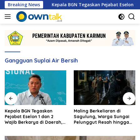
Langsung
 2026
Breaking News
Kepala BGN Tegaskan Pejabat Eselon 1 dan 2 Waj
ke
konten
Gangguan Suplai Air Bersih
Kepala BGN Tegaskan
Maling Berkeliaran di
Pejabat Eselon 1 dan 2
Sagulung, Warga Sungai
Wajib Berkarya di Daerah,
Pelunggut Resah hingga
Bukan Menumpuk di
Rela Begadang
Jakarta