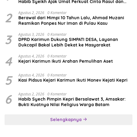
Habib Syeikh Ajak Umat Perkuat Cinta Rasul dan
Persatuan
2
Agustus 2, 2026
0 Komentar
Berawal dari Mimpi 10 Tahun Lalu, Ahmad Muzani
Resmikan Ponpes Nur Iman di Pulau Kasu
3
Agustus 3, 2026
0 Komentar
DPRD Karimun Dukung SIMPATI DESA, Layanan
Dukcapil Bakal Lebih Dekat ke Masyarakat
4
Agustus 4, 2026
0 Komentar
Kejari Karimun Ikuti Arahan Pemulihan Aset
5
Agustus 4, 2026
0 Komentar
Kasi Pidsus Kejari Karimun Ikuti Monev Kejati Kepri
6
Agustus 2, 2026
0 Komentar
Habib Syech Pimpin Kepri Bersalawat 3, Amsakar:
Bukti Kuatnya Nilai Religius Warga Batam
Selengkapnya