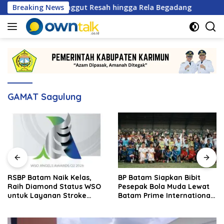
Langsung
 Sungai Pelunggut Resah hingga Rela Begadang
Breaking News
RSBP Ba
ke
konten
GAMAT Sagulung
RSBP Batam Naik Kelas,
BP Batam Siapkan Bibit
Raih Diamond Status WSO
Pesepak Bola Muda Lewat
untuk Layanan Stroke
Batam Prime International
Berstandar Internasional
Grassroot Football Festival
2026