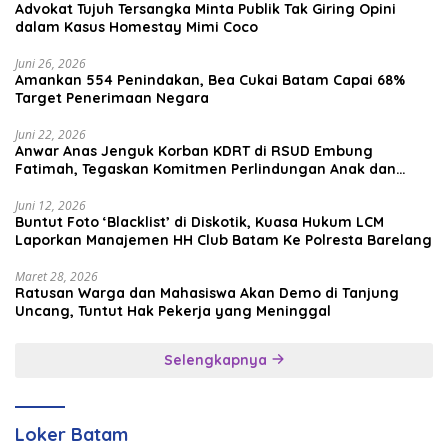
Advokat Tujuh Tersangka Minta Publik Tak Giring Opini
dalam Kasus Homestay Mimi Coco
Juni 26, 2026
Amankan 554 Penindakan, Bea Cukai Batam Capai 68%
Target Penerimaan Negara
Juni 22, 2026
Anwar Anas Jenguk Korban KDRT di RSUD Embung
Fatimah, Tegaskan Komitmen Perlindungan Anak dan
Korban Kekerasan
Juni 12, 2026
Buntut Foto ‘Blacklist’ di Diskotik, Kuasa Hukum LCM
Laporkan Manajemen HH Club Batam Ke Polresta Barelang
Maret 28, 2026
Ratusan Warga dan Mahasiswa Akan Demo di Tanjung
Uncang, Tuntut Hak Pekerja yang Meninggal
Selengkapnya
Loker Batam