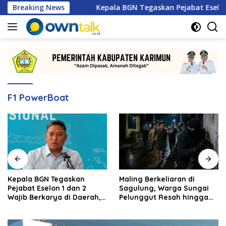
Langsung
nas 2026
Breaking News
Kepala BGN Tegaskan Pejabat Eselon 1 dan 2 
ke
konten
F1 PowerBoat
Kepala BGN Tegaskan
Maling Berkeliaran di
Pejabat Eselon 1 dan 2
Sagulung, Warga Sungai
Wajib Berkarya di Daerah,
Pelunggut Resah hingga
Bukan Menumpuk di
Rela Begadang
Jakarta