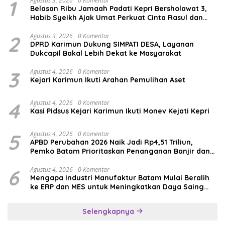
1
Agustus 3, 2026
0 Komentar
Belasan Ribu Jamaah Padati Kepri Bersholawat 3,
Habib Syeikh Ajak Umat Perkuat Cinta Rasul dan
Persatuan
2
Agustus 3, 2026
0 Komentar
DPRD Karimun Dukung SIMPATI DESA, Layanan
Dukcapil Bakal Lebih Dekat ke Masyarakat
3
Agustus 4, 2026
0 Komentar
Kejari Karimun Ikuti Arahan Pemulihan Aset
4
Agustus 4, 2026
0 Komentar
Kasi Pidsus Kejari Karimun Ikuti Monev Kejati Kepri
5
Agustus 4, 2026
0 Komentar
APBD Perubahan 2026 Naik Jadi Rp4,51 Triliun,
Pemko Batam Prioritaskan Penanganan Banjir dan
Pendidikan
6
Agustus 4, 2026
0 Komentar
Mengapa Industri Manufaktur Batam Mulai Beralih
ke ERP dan MES untuk Meningkatkan Daya Saing
Global
Selengkapnya