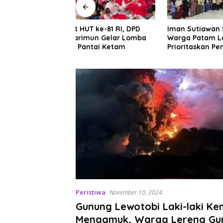
ke-81 RI, DPD
Iman Sutiawan Serap Aspirasi
Shindok
un Gelar Lomba
Warga Patam Lestari,
Emas di 
tai Ketam
Prioritaskan Pembangunan
Rumah Ibadah
Peristiwa
November 10, 2024
Gunung Lewotobi Laki-laki Ke
Mengamuk, Warga Lereng Gu