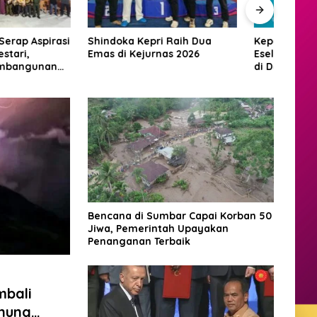
a Kepri Raih Dua
Kepala BGN Tegaskan Pejabat
Malin
Kejurnas 2026
Eselon 1 dan 2 Wajib Berkarya
Sagu
di Daerah, Bukan Menumpuk
Pelu
di Jakarta
Rela
Bencana di Sumbar Capai Korban 50
Jiwa, Pemerintah Upayakan
Penanganan Terbaik
mbali
nung