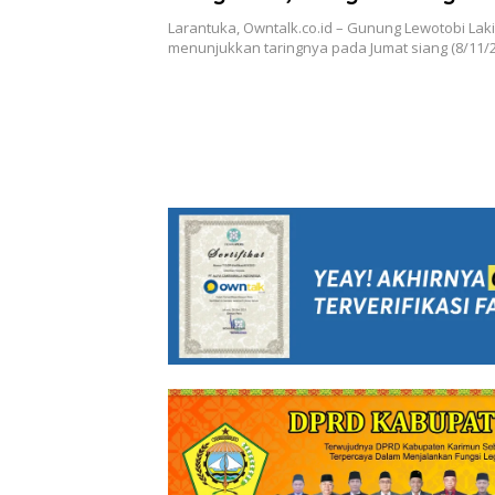
Terpaksa Mengungsi
Larantuka, Owntalk.co.id – Gunung Lewotobi Laki
menunjukkan taringnya pada Jumat siang (8/11/2