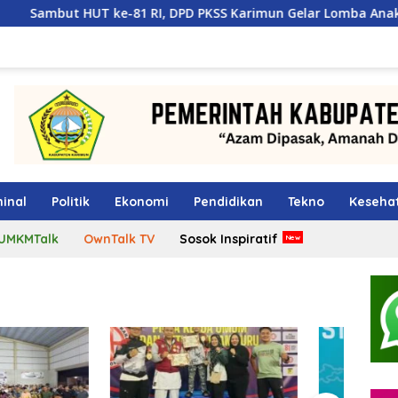
-81 RI, DPD PKSS Karimun Gelar Lomba Anak di Pantai Ketam
inal
Politik
Ekonomi
Pendidikan
Tekno
Keseha
UMKMTalk
OwnTalk TV
Sosok Inspiratif