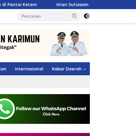
Iman Sutiawan Serap Aspirasi Warga Patam Lestari, Pr
tutup
tan
Internasional
Kabar Daerah