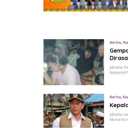
Berita
,
Na
Gempa
Diras
Jakarta, O
Nasional 
Berita
,
Na
Kepala
Jakarta, o
Monardo m