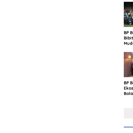
BP 
Bibi
Mud
Prim
Gras
Fest
BP 
Eko
Bola
Lew
Pre