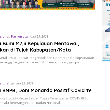
sional
,
Pariwisata
April 25, 2023
 Bumi M7,3 Kepulauan Mentawai,
akan di Tujuh Kabupaten/Kota
wntalk.co.id – Pusat Pengendali dan Operasi (Pusdalops) Badan
Penanggulangan Bencana (BNPB) melaporkan, gempa…
sional
Januari 23, 2021
 BNPB, Doni Monardo Positif Covid 19
wntalk.co.id – Ketua Satuan Tugas Penanganan COVID-19 Doni
elalui keterangan pers Badan Nasional…