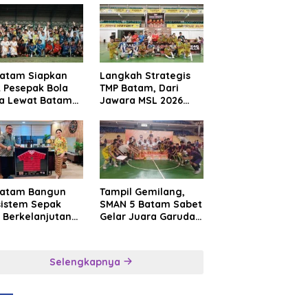
Batam Siapkan
Langkah Strategis
t Pesepak Bola
TMP Batam, Dari
a Lewat Batam
Jawara MSL 2026
e International
Menuju Panggung
sroot Football
Internasional
ival 2026
Batam Bangun
Tampil Gemilang,
sistem Sepak
SMAN 5 Batam Sabet
 Berkelanjutan
Gelar Juara Garuda
at Batam
Yaksa Cup I Kepri
mier FC
2026
Selengkapnya