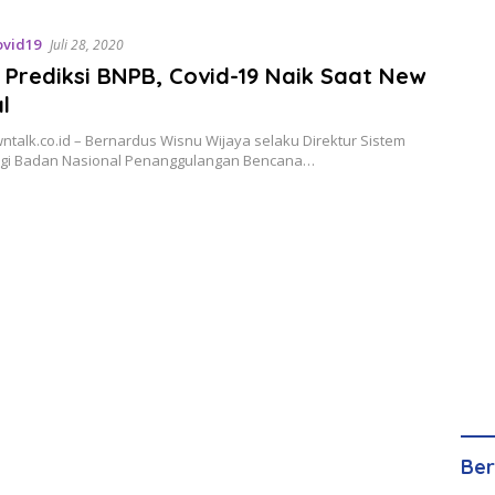
ovid19
Juli 28, 2020
 Prediksi BNPB, Covid-19 Naik Saat New
l
wntalk.co.id – Bernardus Wisnu Wijaya selaku Direktur Sistem
egi Badan Nasional Penanggulangan Bencana…
Ber