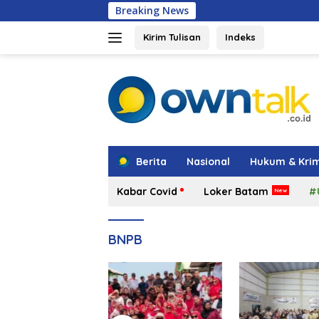
Langsung
Breaking News
Sambut HUT ke
ke
konten
Kirim Tulisan
Indeks
tutup
Berita
Nasional
Hukum & Krim
Kabar Covid
Loker Batam
#
BNPB