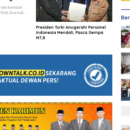
-laki kembali
024). Dua kali…
Ber
Presiden Turki Anugerahi Personel
Indonesia Mendali, Pasca Gempa
M7,8