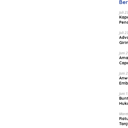
Ber
Juli 
Kapo
Pen
Peng
Juli 
Advo
Gir
Coc
Juni 
Ama
Cap
Juni 
Anw
Emb
Per
Juni 
Bunt
Huk
Bat
Maret
Rat
Tanj