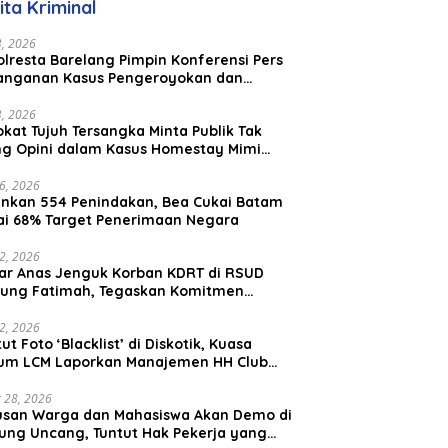
ita Kriminal
23, 2026
lresta Barelang Pimpin Konferensi Pers
anganan Kasus Pengeroyokan dan
aniayaan yang Viral di Media Sosial
23, 2026
kat Tujuh Tersangka Minta Publik Tak
ing Opini dalam Kasus Homestay Mimi
o
26, 2026
nkan 554 Penindakan, Bea Cukai Batam
ai 68% Target Penerimaan Negara
22, 2026
ar Anas Jenguk Korban KDRT di RSUD
ung Fatimah, Tegaskan Komitmen
lindungan Anak dan Korban Kekerasan
12, 2026
ut Foto ‘Blacklist’ di Diskotik, Kuasa
um LCM Laporkan Manajemen HH Club
am Ke Polresta Barelang
 28, 2026
usan Warga dan Mahasiswa Akan Demo di
ung Uncang, Tuntut Hak Pekerja yang