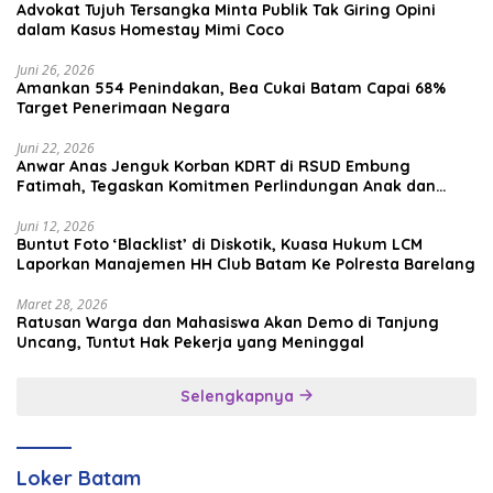
Advokat Tujuh Tersangka Minta Publik Tak Giring Opini
dalam Kasus Homestay Mimi Coco
Juni 26, 2026
Amankan 554 Penindakan, Bea Cukai Batam Capai 68%
Target Penerimaan Negara
Juni 22, 2026
Anwar Anas Jenguk Korban KDRT di RSUD Embung
Fatimah, Tegaskan Komitmen Perlindungan Anak dan
Korban Kekerasan
Juni 12, 2026
Buntut Foto ‘Blacklist’ di Diskotik, Kuasa Hukum LCM
Laporkan Manajemen HH Club Batam Ke Polresta Barelang
Maret 28, 2026
Ratusan Warga dan Mahasiswa Akan Demo di Tanjung
Uncang, Tuntut Hak Pekerja yang Meninggal
Selengkapnya
Loker Batam