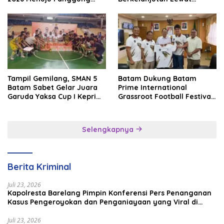
Internasional
Batam Premier FC
Tampil Gemilang, SMAN 5
Batam Dukung Batam
Batam Sabet Gelar Juara
Prime International
Garuda Yaksa Cup I Kepri
Grassroot Football Festival
2026
2026, Perkuat Sport
Tourism dan Persahabatan
Indonesia–Singapura–
Selengkapnya
Brunei–Malaysia
Berita Kriminal
Juli 23, 2026
Kapolresta Barelang Pimpin Konferensi Pers Penanganan
Kasus Pengeroyokan dan Penganiayaan yang Viral di
Media Sosial
Juli 23, 2026