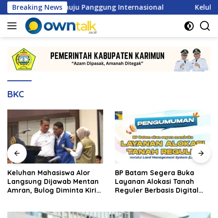
Langsung
 2026 Menuju Panggung Internasional
Breaking News
Keluhan Mahasis
ke
konten
BKC
Keluhan Mahasiswa Alor
BP Batam Segera Buka
Langsung Dijawab Mentan
Layanan Alokasi Tanah
Amran, Bulog Diminta Kirim
Reguler Berbasis Digital
Beras Hari Itu Juga
Lewat LMS