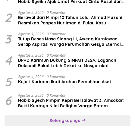
Habib Syeikh Ajak Umat Perkuat Cinta Rasul dan
Persatuan
2
Agustus 2, 2026
0 Komentar
Berawal dari Mimpi 10 Tahun Lalu, Ahmad Muzani
Resmikan Ponpes Nur Iman di Pulau Kasu
3
Agustus 1, 2026
0 Komentar
Tutup Reses Masa Sidang III, Aweng Kurniawan
Serap Aspirasi Warga Perumahan Gesya Eternal
soal USB SD
4
Agustus 3, 2026
0 Komentar
DPRD Karimun Dukung SIMPATI DESA, Layanan
Dukcapil Bakal Lebih Dekat ke Masyarakat
5
Agustus 4, 2026
0 Komentar
Kejari Karimun Ikuti Arahan Pemulihan Aset
6
Agustus 2, 2026
0 Komentar
Habib Syech Pimpin Kepri Bersalawat 3, Amsakar:
Bukti Kuatnya Nilai Religius Warga Batam
Selengkapnya