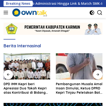
Langsung
Soal Tertib Administrasi Hingga Link & Match SMK-Industri
Breaking News
ke
konten
Berita Internasinal
DPD IMM Kepri beri
Pembangunan Musala Amal
Apresiasi Dua Tokoh Kepri
Insan Dimulai, Ketua DPRD
atas Kontribusi di Bidang
Kepri Tinjau Peletakan Batu
Pendidikan dan Keamanan
Pertama