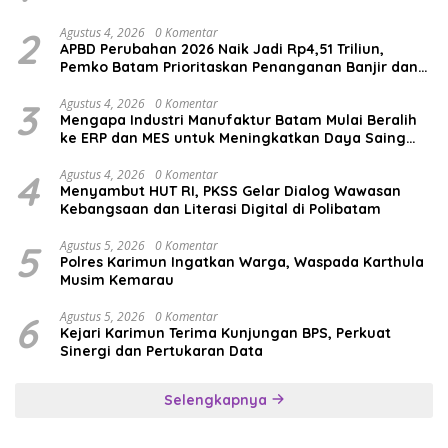
2
Agustus 4, 2026
0 Komentar
APBD Perubahan 2026 Naik Jadi Rp4,51 Triliun,
Pemko Batam Prioritaskan Penanganan Banjir dan
Pendidikan
3
Agustus 4, 2026
0 Komentar
Mengapa Industri Manufaktur Batam Mulai Beralih
ke ERP dan MES untuk Meningkatkan Daya Saing
Global
4
Agustus 4, 2026
0 Komentar
Menyambut HUT RI, PKSS Gelar Dialog Wawasan
Kebangsaan dan Literasi Digital di Polibatam
5
Agustus 5, 2026
0 Komentar
Polres Karimun Ingatkan Warga, Waspada Karthula
Musim Kemarau
6
Agustus 5, 2026
0 Komentar
Kejari Karimun Terima Kunjungan BPS, Perkuat
Sinergi dan Pertukaran Data
Selengkapnya