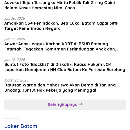
Advokat Tujuh Tersangka Minta Publik Tak Giring Opini
dalam Kasus Homestay Mimi Coco
Juni 26, 2026
Amankan 554 Penindakan, Bea Cukai Batam Capai 68%
Target Penerimaan Negara
Juni 22, 2026
Anwar Anas Jenguk Korban KDRT di RSUD Embung
Fatimah, Tegaskan Komitmen Perlindungan Anak dan
Korban Kekerasan
Juni 12, 2026
Buntut Foto ‘Blacklist’ di Diskotik, Kuasa Hukum LCM
Laporkan Manajemen HH Club Batam Ke Polresta Barelang
Maret 28, 2026
Ratusan Warga dan Mahasiswa Akan Demo di Tanjung
Uncang, Tuntut Hak Pekerja yang Meninggal
Selengkapnya
Loker Batam