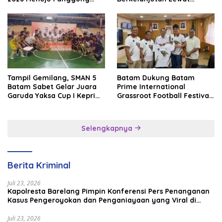
Internasional
Batam Premier FC
Tampil Gemilang, SMAN 5
Batam Dukung Batam
Batam Sabet Gelar Juara
Prime International
Garuda Yaksa Cup I Kepri
Grassroot Football Festival
2026
2026, Perkuat Sport
Tourism dan Persahabatan
Indonesia–Singapura–
Selengkapnya
Brunei–Malaysia
Berita Kriminal
Juli 23, 2026
Kapolresta Barelang Pimpin Konferensi Pers Penanganan
Kasus Pengeroyokan dan Penganiayaan yang Viral di
Media Sosial
Juli 23, 2026