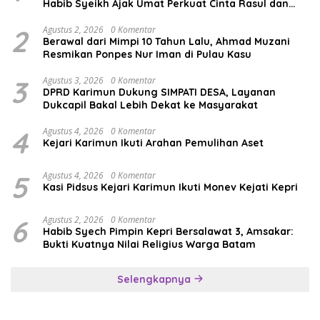
Habib Syeikh Ajak Umat Perkuat Cinta Rasul dan
Persatuan
2
Agustus 2, 2026
0 Komentar
Berawal dari Mimpi 10 Tahun Lalu, Ahmad Muzani
Resmikan Ponpes Nur Iman di Pulau Kasu
3
Agustus 3, 2026
0 Komentar
DPRD Karimun Dukung SIMPATI DESA, Layanan
Dukcapil Bakal Lebih Dekat ke Masyarakat
4
Agustus 4, 2026
0 Komentar
Kejari Karimun Ikuti Arahan Pemulihan Aset
5
Agustus 4, 2026
0 Komentar
Kasi Pidsus Kejari Karimun Ikuti Monev Kejati Kepri
6
Agustus 2, 2026
0 Komentar
Habib Syech Pimpin Kepri Bersalawat 3, Amsakar:
Bukti Kuatnya Nilai Religius Warga Batam
Selengkapnya