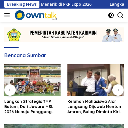
Langsung
etan Promo Menarik di PKP Expo 2026
Breaking News
Langkah Strategi
ke
konten
Bencana Sumbar
Langkah Strategis TMP
Keluhan Mahasiswa Alor
Batam, Dari Jawara MSL
Langsung Dijawab Mentan
2026 Menuju Panggung
Amran, Bulog Diminta Kirim
Internasional
Beras Hari Itu Juga