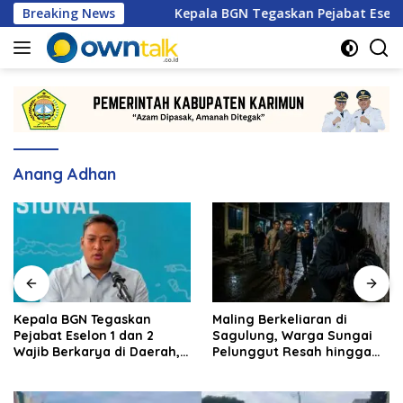
Langsung
rnas 2026
Breaking News
Kepala BGN Tegaskan Pejabat Eselon 1 dan 2
ke
konten
Anang Adhan
Kepala BGN Tegaskan
Maling Berkeliaran di
Pejabat Eselon 1 dan 2
Sagulung, Warga Sungai
Wajib Berkarya di Daerah,
Pelunggut Resah hingga
Bukan Menumpuk di
Rela Begadang
Jakarta