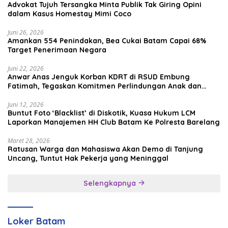
Advokat Tujuh Tersangka Minta Publik Tak Giring Opini
dalam Kasus Homestay Mimi Coco
Juni 26, 2026
Amankan 554 Penindakan, Bea Cukai Batam Capai 68%
Target Penerimaan Negara
Juni 22, 2026
Anwar Anas Jenguk Korban KDRT di RSUD Embung
Fatimah, Tegaskan Komitmen Perlindungan Anak dan
Korban Kekerasan
Juni 12, 2026
Buntut Foto ‘Blacklist’ di Diskotik, Kuasa Hukum LCM
Laporkan Manajemen HH Club Batam Ke Polresta Barelang
Maret 28, 2026
Ratusan Warga dan Mahasiswa Akan Demo di Tanjung
Uncang, Tuntut Hak Pekerja yang Meninggal
Selengkapnya
Loker Batam