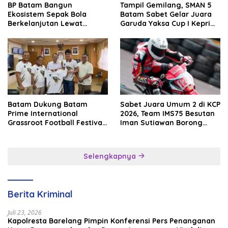
BP Batam Bangun
Tampil Gemilang, SMAN 5
Ekosistem Sepak Bola
Batam Sabet Gelar Juara
Berkelanjutan Lewat
Garuda Yaksa Cup I Kepri
Batam Premier FC
2026
Batam Dukung Batam
Sabet Juara Umum 2 di KCP
Prime International
2026, Team IMS75 Besutan
Grassroot Football Festival
Iman Sutiawan Borong
2026, Perkuat Sport
Podium
Tourism dan Persahabatan
Indonesia–Singapura–
Selengkapnya
Brunei–Malaysia
Berita Kriminal
Juli 23, 2026
Kapolresta Barelang Pimpin Konferensi Pers Penanganan