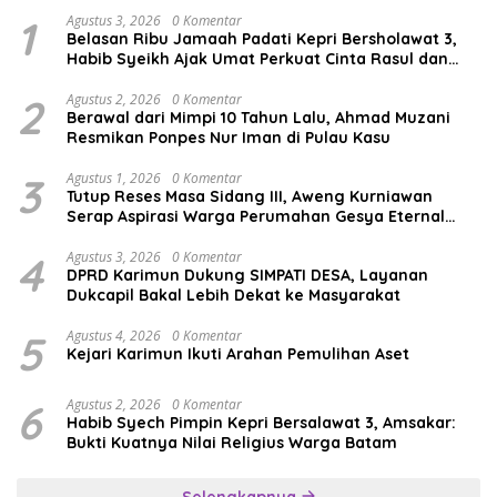
1
Agustus 3, 2026
0 Komentar
Belasan Ribu Jamaah Padati Kepri Bersholawat 3,
Habib Syeikh Ajak Umat Perkuat Cinta Rasul dan
Persatuan
2
Agustus 2, 2026
0 Komentar
Berawal dari Mimpi 10 Tahun Lalu, Ahmad Muzani
Resmikan Ponpes Nur Iman di Pulau Kasu
3
Agustus 1, 2026
0 Komentar
Tutup Reses Masa Sidang III, Aweng Kurniawan
Serap Aspirasi Warga Perumahan Gesya Eternal
soal USB SD
4
Agustus 3, 2026
0 Komentar
DPRD Karimun Dukung SIMPATI DESA, Layanan
Dukcapil Bakal Lebih Dekat ke Masyarakat
5
Agustus 4, 2026
0 Komentar
Kejari Karimun Ikuti Arahan Pemulihan Aset
6
Agustus 2, 2026
0 Komentar
Habib Syech Pimpin Kepri Bersalawat 3, Amsakar:
Bukti Kuatnya Nilai Religius Warga Batam
Selengkapnya