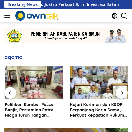
Langsung
mbatan, Justru Perkuat Iklim Investasi Batam
Breaking News
Pulihk
ke
konten
agama
Pulihkan Sumbar Pasca
Kejari Karimun dan KSOP
Banjir, Pertamina Patra
Perpanjang Kerja Sama,
Niaga Turun Tangan
Perkuat Kepastian Hukum
Salurkan Bantuan
di Sektor Maritim
Kemanusiaan