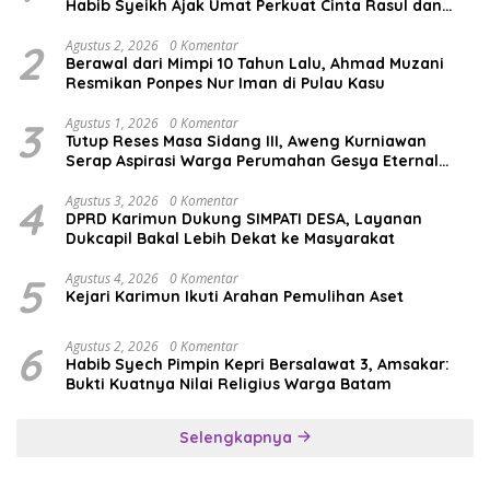
Habib Syeikh Ajak Umat Perkuat Cinta Rasul dan
Persatuan
2
Agustus 2, 2026
0 Komentar
Berawal dari Mimpi 10 Tahun Lalu, Ahmad Muzani
Resmikan Ponpes Nur Iman di Pulau Kasu
3
Agustus 1, 2026
0 Komentar
Tutup Reses Masa Sidang III, Aweng Kurniawan
Serap Aspirasi Warga Perumahan Gesya Eternal
soal USB SD
4
Agustus 3, 2026
0 Komentar
DPRD Karimun Dukung SIMPATI DESA, Layanan
Dukcapil Bakal Lebih Dekat ke Masyarakat
5
Agustus 4, 2026
0 Komentar
Kejari Karimun Ikuti Arahan Pemulihan Aset
6
Agustus 2, 2026
0 Komentar
Habib Syech Pimpin Kepri Bersalawat 3, Amsakar:
Bukti Kuatnya Nilai Religius Warga Batam
Selengkapnya