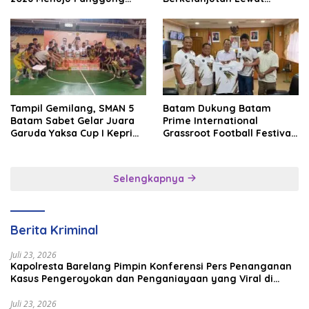
Internasional
Batam Premier FC
Tampil Gemilang, SMAN 5
Batam Dukung Batam
Batam Sabet Gelar Juara
Prime International
Garuda Yaksa Cup I Kepri
Grassroot Football Festival
2026
2026, Perkuat Sport
Tourism dan Persahabatan
Indonesia–Singapura–
Selengkapnya
Brunei–Malaysia
Berita Kriminal
Juli 23, 2026
Kapolresta Barelang Pimpin Konferensi Pers Penanganan
Kasus Pengeroyokan dan Penganiayaan yang Viral di
Media Sosial
Juli 23, 2026