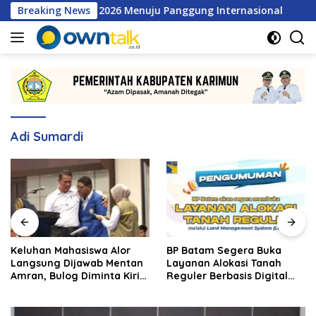
Langsung
awara MSL 2026 Menuju Panggung Internasional
Breaking News
Keluha
ke
konten
Adi Sumardi
Keluhan Mahasiswa Alor
BP Batam Segera Buka
Langsung Dijawab Mentan
Layanan Alokasi Tanah
Amran, Bulog Diminta Kirim
Reguler Berbasis Digital
Beras Hari Itu Juga
Lewat LMS