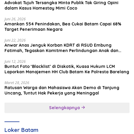
Advokat Tujuh Tersangka Minta Publik Tak Giring Opini
dalam Kasus Homestay Mimi Coco
Juni 26, 2026
Amankan 554 Penindakan, Bea Cukai Batam Capai 68%
Target Penerimaan Negara
Juni 22, 2026
Anwar Anas Jenguk Korban KDRT di RSUD Embung
Fatimah, Tegaskan Komitmen Perlindungan Anak dan
Korban Kekerasan
Juni 12, 2026
Buntut Foto ‘Blacklist’ di Diskotik, Kuasa Hukum LCM
Laporkan Manajemen HH Club Batam Ke Polresta Barelang
Maret 28, 2026
Ratusan Warga dan Mahasiswa Akan Demo di Tanjung
Uncang, Tuntut Hak Pekerja yang Meninggal
Selengkapnya
Loker Batam