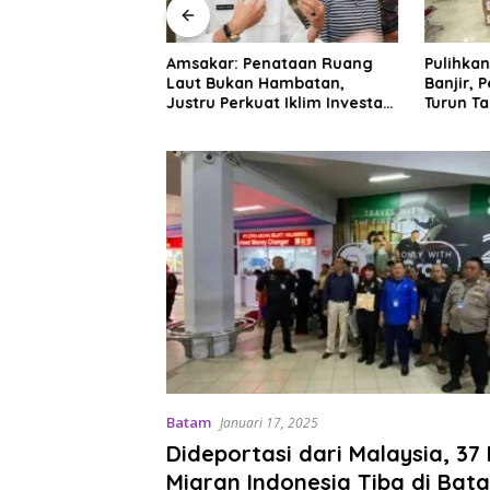
egera Buka
Amsakar: Penataan Ruang
Pulihka
okasi Tanah
Laut Bukan Hambatan,
Banjir, 
basis Digital
Justru Perkuat Iklim Investasi
Turun T
Batam
Bantuan
Batam
Januari 17, 2025
Dideportasi dari Malaysia, 37
Migran Indonesia Tiba di Bat