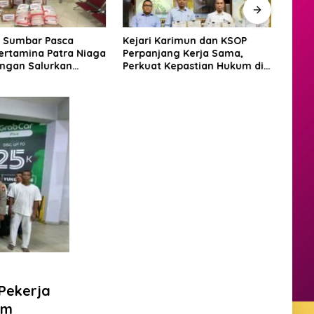
n Sumbar Pasca
Kejari Karimun dan KSOP
Keja
Pertamina Patra Niaga
Perpanjang Kerja Sama,
Kunj
angan Salurkan
Perkuat Kepastian Hukum di
Sine
 Kemanusiaan
Sektor Maritim
 Pekerja
am