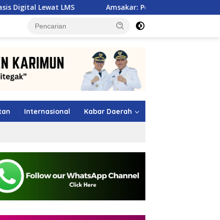
LMS
Amsakar: Penataan Ruang Laut Bukan Hambatan, Ju
tutup
tan
Internasional
Kabar Daerah