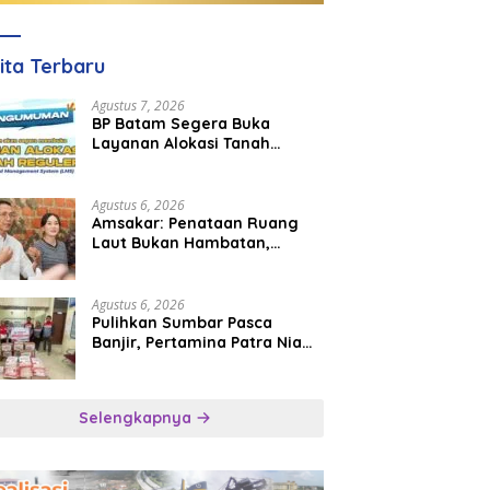
ita Terbaru
Agustus 7, 2026
BP Batam Segera Buka
Layanan Alokasi Tanah
Reguler Berbasis Digital
Lewat LMS
Agustus 6, 2026
Amsakar: Penataan Ruang
Laut Bukan Hambatan,
Justru Perkuat Iklim Investasi
Batam
Agustus 6, 2026
Pulihkan Sumbar Pasca
Banjir, Pertamina Patra Niaga
Turun Tangan Salurkan
Bantuan Kemanusiaan
Selengkapnya