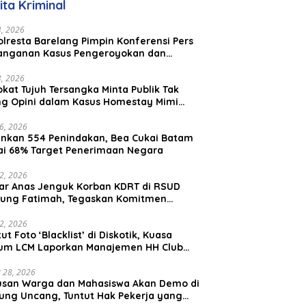
ita Kriminal
aysia
23, 2026
lresta Barelang Pimpin Konferensi Pers
anganan Kasus Pengeroyokan dan
aniayaan yang Viral di Media Sosial
23, 2026
kat Tujuh Tersangka Minta Publik Tak
ing Opini dalam Kasus Homestay Mimi
o
26, 2026
nkan 554 Penindakan, Bea Cukai Batam
ai 68% Target Penerimaan Negara
22, 2026
ar Anas Jenguk Korban KDRT di RSUD
ung Fatimah, Tegaskan Komitmen
lindungan Anak dan Korban Kekerasan
12, 2026
ut Foto ‘Blacklist’ di Diskotik, Kuasa
um LCM Laporkan Manajemen HH Club
am Ke Polresta Barelang
 28, 2026
usan Warga dan Mahasiswa Akan Demo di
ung Uncang, Tuntut Hak Pekerja yang