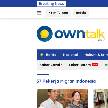
Langsung
Breaking News
BP Batam Seger
ke
konten
Kirim Tulisan
Indeks
tutup
Berita
Nasional
Hukum & Krim
Kabar Covid
Loker Batam
#
37 Pekerja Migran Indonesia