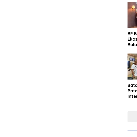
BP 
Eko
Bola
Lew
Pre
Bat
Bat
Inte
Gras
Fest
Perk
Tou
Per
Ind
Sin