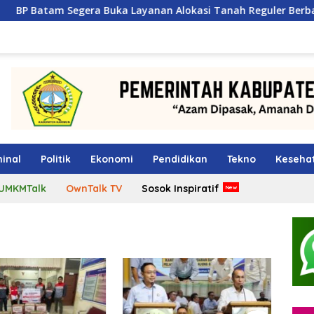
a Buka Layanan Alokasi Tanah Reguler Berbasis Digital Lewat 
inal
Politik
Ekonomi
Pendidikan
Tekno
Keseha
UMKMTalk
OwnTalk TV
Sosok Inspiratif