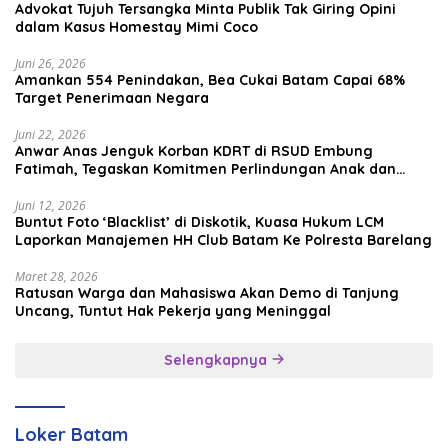
Advokat Tujuh Tersangka Minta Publik Tak Giring Opini
dalam Kasus Homestay Mimi Coco
Juni 26, 2026
Amankan 554 Penindakan, Bea Cukai Batam Capai 68%
Target Penerimaan Negara
Juni 22, 2026
Anwar Anas Jenguk Korban KDRT di RSUD Embung
Fatimah, Tegaskan Komitmen Perlindungan Anak dan
Korban Kekerasan
Juni 12, 2026
Buntut Foto ‘Blacklist’ di Diskotik, Kuasa Hukum LCM
Laporkan Manajemen HH Club Batam Ke Polresta Barelang
Maret 28, 2026
Ratusan Warga dan Mahasiswa Akan Demo di Tanjung
Uncang, Tuntut Hak Pekerja yang Meninggal
Selengkapnya
Loker Batam