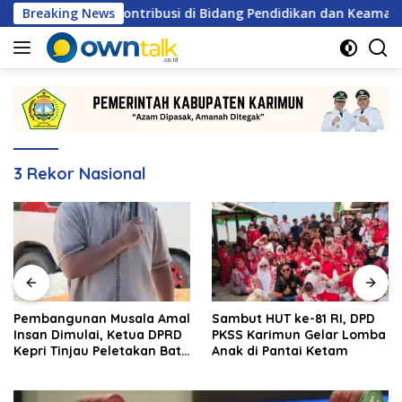
Langsung
Kepri atas Kontribusi di Bidang Pendidikan dan Keamanan
Breaking News
ke
konten
3 Rekor Nasional
Pembangunan Musala Amal
Sambut HUT ke-81 RI, DPD
Insan Dimulai, Ketua DPRD
PKSS Karimun Gelar Lomba
Kepri Tinjau Peletakan Batu
Anak di Pantai Ketam
Pertama