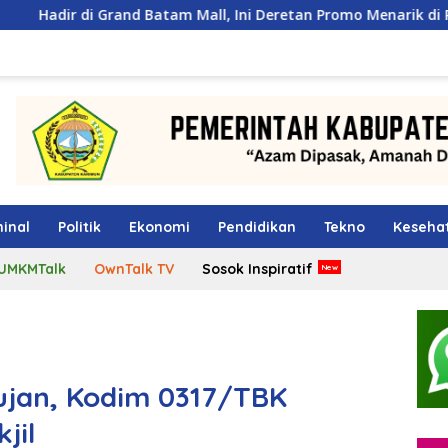
 Batam Mall, Ini Deretan Promo Menarik di PKP Expo 2026
inal
Politik
Ekonomi
Pendidikan
Tekno
Keseha
UMKMTalk
OwnTalk TV
Sosok Inspiratif
ujan, Kodim 0317/TBK
jil