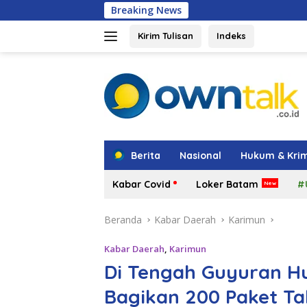
Langsung
Breaking News
Hadir di Grand
ke
konten
Kirim Tulisan
Indeks
tutup
Berita
Nasional
Hukum & Krim
Kabar Covid
Loker Batam
#
Beranda
Kabar Daerah
Karimun
Kabar Daerah
,
Karimun
Di Tengah Guyuran H
Bagikan 200 Paket Tak