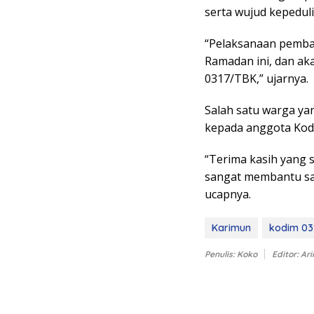
serta wujud kepedul
“Pelaksanaan pembag
Ramadan ini, dan ak
0317/TBK,” ujarnya.
Salah satu warga ya
kepada anggota Kodi
“Terima kasih yang s
sangat membantu saa
ucapnya.
Karimun
kodim 03
Penulis: Koko
Editor: Ari