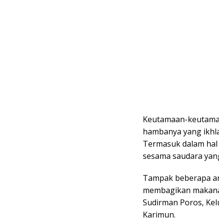
Keutamaan-keutamaa
hambanya yang ikhla
Termasuk dalam hal
sesama saudara yang
Tampak beberapa a
membagikan makanan
Sudirman Poros, Ke
Karimun.