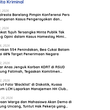
ita Kriminal
Malaysia
23, 2026
lresta Barelang Pimpin Konferensi Pers
anganan Kasus Pengeroyokan dan
aniayaan yang Viral di Media Sosial
23, 2026
kat Tujuh Tersangka Minta Publik Tak
ing Opini dalam Kasus Homestay Mimi
o
26, 2026
nkan 554 Penindakan, Bea Cukai Batam
ai 68% Target Penerimaan Negara
22, 2026
ar Anas Jenguk Korban KDRT di RSUD
ung Fatimah, Tegaskan Komitmen
lindungan Anak dan Korban Kekerasan
12, 2026
ut Foto ‘Blacklist’ di Diskotik, Kuasa
um LCM Laporkan Manajemen HH Club
am Ke Polresta Barelang
 28, 2026
usan Warga dan Mahasiswa Akan Demo di
ung Uncang, Tuntut Hak Pekerja yang