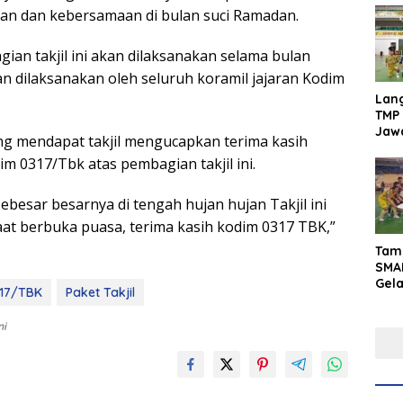
ian dan kebersamaan di bulan suci Ramadan.
ian takjil ini akan dilaksanakan selama bulan
an dilaksanakan oleh seluruh koramil jajaran Kodim
Lan
TMP 
Jaw
ng mendapat takjil mengucapkan terima kasih
Men
m 0317/Tbk atas pembagian takjil ini.
Inte
ebesar besarnya di tengah hujan hujan Takjil ini
t berbuka puasa, terima kasih kodim 0317 TBK,”
Tam
SMA
Gel
17/TBK
Paket Takjil
Yaks
202
ni