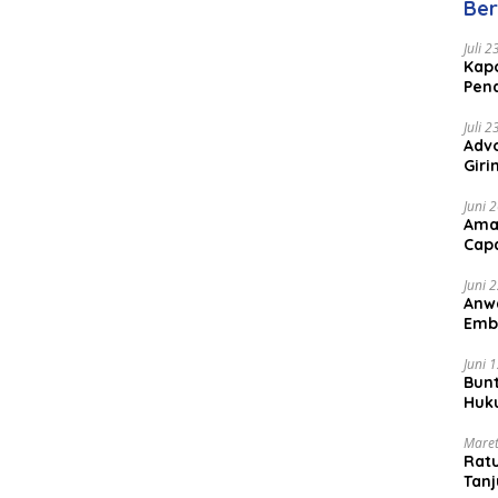
Ber
Juli 
Kapo
Pen
Peng
Juli 
Advo
Gir
Coc
Juni 
Ama
Cap
Juni 
Anw
Emb
Per
Juni 
Bunt
Huk
Bat
Maret
Rat
Tanj