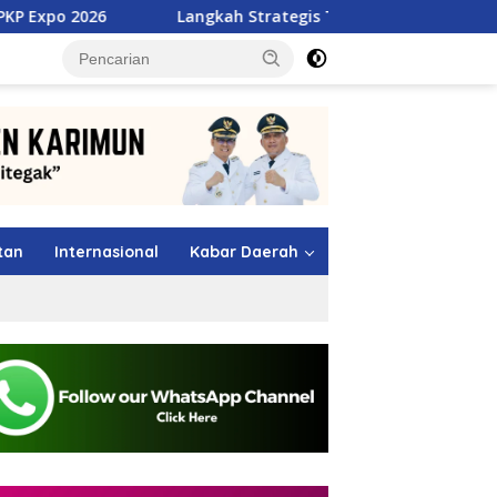
Langkah Strategis TMP Batam, Dari Jawara MSL 2026 Menuju 
tutup
tan
Internasional
Kabar Daerah