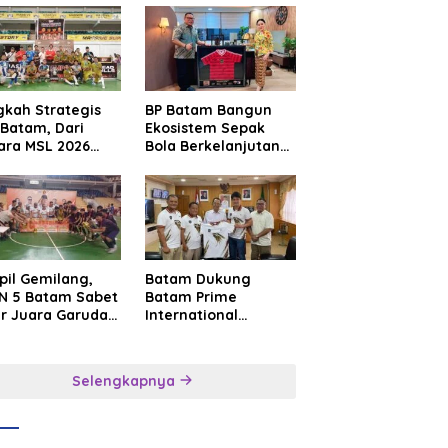
gkah Strategis
BP Batam Bangun
Batam, Dari
Ekosistem Sepak
ara MSL 2026
Bola Berkelanjutan
uju Panggung
Lewat Batam
rnasional
Premier FC
pil Gemilang,
Batam Dukung
N 5 Batam Sabet
Batam Prime
ar Juara Garuda
International
a Cup I Kepri
Grassroot Football
6
Festival 2026,
Perkuat Sport
Selengkapnya
Tourism dan
Persahabatan
Indonesia–
Singapura–Brunei–