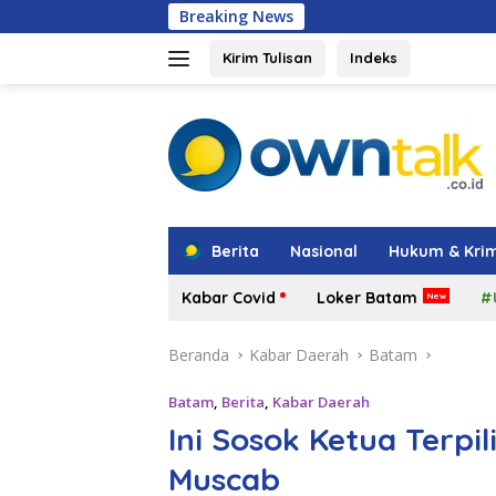
Langsung
Breaking News
Hadir di Grand 
ke
konten
Kirim Tulisan
Indeks
tutup
Berita
Nasional
Hukum & Krim
Kabar Covid
Loker Batam
#
Beranda
Kabar Daerah
Batam
Batam
,
Berita
,
Kabar Daerah
Ini Sosok Ketua Terpil
Muscab