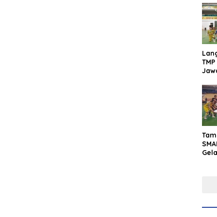
Lan
TMP 
Jaw
Men
Inte
Tam
SMA
Gel
Yaks
202