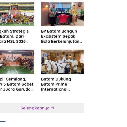
gkah Strategis
BP Batam Bangun
Batam, Dari
Ekosistem Sepak
ara MSL 2026
Bola Berkelanjutan
uju Panggung
Lewat Batam
rnasional
Premier FC
pil Gemilang,
Batam Dukung
N 5 Batam Sabet
Batam Prime
ar Juara Garuda
International
a Cup I Kepri
Grassroot Football
6
Festival 2026,
Perkuat Sport
Selengkapnya
Tourism dan
Persahabatan
Indonesia–
Singapura–Brunei–