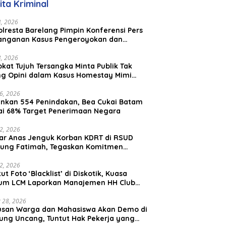
ita Kriminal
Malaysia
23, 2026
lresta Barelang Pimpin Konferensi Pers
anganan Kasus Pengeroyokan dan
aniayaan yang Viral di Media Sosial
23, 2026
kat Tujuh Tersangka Minta Publik Tak
ing Opini dalam Kasus Homestay Mimi
o
26, 2026
nkan 554 Penindakan, Bea Cukai Batam
ai 68% Target Penerimaan Negara
22, 2026
ar Anas Jenguk Korban KDRT di RSUD
ung Fatimah, Tegaskan Komitmen
lindungan Anak dan Korban Kekerasan
12, 2026
ut Foto ‘Blacklist’ di Diskotik, Kuasa
um LCM Laporkan Manajemen HH Club
am Ke Polresta Barelang
 28, 2026
usan Warga dan Mahasiswa Akan Demo di
ung Uncang, Tuntut Hak Pekerja yang