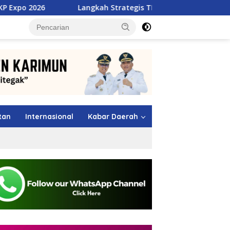
Langkah Strategis TMP Batam, Dari Jawara MSL 2026 Menuju 
tutup
tan
Internasional
Kabar Daerah