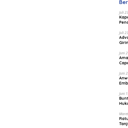
Ber
Juli 
Kapo
Pen
Peng
Juli 
Advo
Gir
Coc
Juni 
Ama
Cap
Juni 
Anw
Emb
Per
Juni 
Bunt
Huk
Bat
Maret
Rat
Tanj