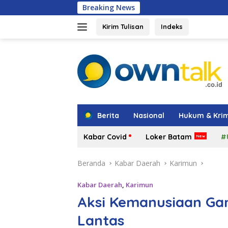
Langsung
Breaking News
Amsakar: Penat
ke
konten
Kirim Tulisan
Indeks
tutup
Berita
Nasional
Hukum & Krim
Kabar Covid
Loker Batam
#
Beranda
Kabar Daerah
Karimun
Kabar Daerah
,
Karimun
Aksi Kemanusiaan Ga
Lantas