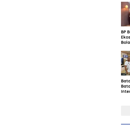
BP 
Eko
Bola
Lew
Pre
Bat
Bat
Inte
Gras
Fest
Perk
Tou
Per
Ind
Sin