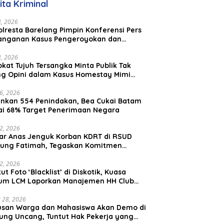
ita Kriminal
aysia
23, 2026
lresta Barelang Pimpin Konferensi Pers
anganan Kasus Pengeroyokan dan
aniayaan yang Viral di Media Sosial
23, 2026
kat Tujuh Tersangka Minta Publik Tak
ing Opini dalam Kasus Homestay Mimi
o
26, 2026
nkan 554 Penindakan, Bea Cukai Batam
ai 68% Target Penerimaan Negara
22, 2026
ar Anas Jenguk Korban KDRT di RSUD
ung Fatimah, Tegaskan Komitmen
lindungan Anak dan Korban Kekerasan
12, 2026
ut Foto ‘Blacklist’ di Diskotik, Kuasa
um LCM Laporkan Manajemen HH Club
am Ke Polresta Barelang
 28, 2026
usan Warga dan Mahasiswa Akan Demo di
ung Uncang, Tuntut Hak Pekerja yang