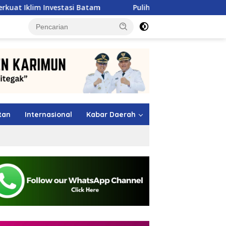
si Batam
Pulihkan Sumbar Pasca Banjir, Pertamina Pa
tutup
tan
Internasional
Kabar Daerah