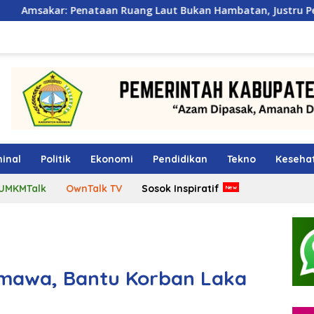
aan Ruang Laut Bukan Hambatan, Justru Perkuat Iklim Investa
inal
Politik
Ekonomi
Pendidikan
Tekno
Keseha
UMKMTalk
OwnTalk TV
Sosok Inspiratif
mawa, Bantu Korban Laka