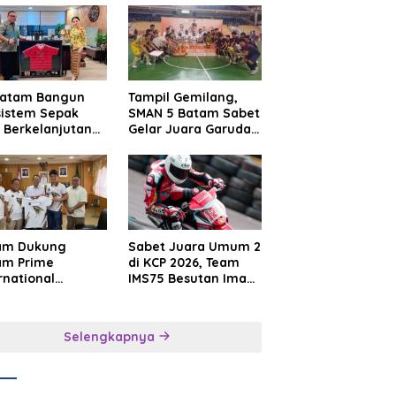
Batam Bangun
Tampil Gemilang,
sistem Sepak
SMAN 5 Batam Sabet
 Berkelanjutan
Gelar Juara Garuda
at Batam
Yaksa Cup I Kepri
mier FC
2026
am Dukung
Sabet Juara Umum 2
am Prime
di KCP 2026, Team
rnational
IMS75 Besutan Iman
sroot Football
Sutiawan Borong
ival 2026,
Podium
uat Sport
Selengkapnya
rism dan
sahabatan
onesia–
gapura–Brunei–