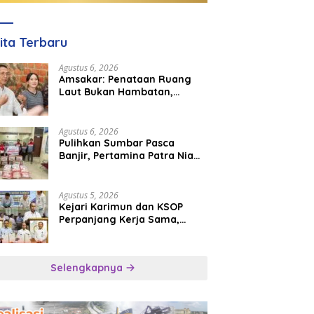
ita Terbaru
Agustus 6, 2026
Amsakar: Penataan Ruang
Laut Bukan Hambatan,
Justru Perkuat Iklim Investasi
Batam
Agustus 6, 2026
Pulihkan Sumbar Pasca
Banjir, Pertamina Patra Niaga
Turun Tangan Salurkan
Bantuan Kemanusiaan
Agustus 5, 2026
Kejari Karimun dan KSOP
Perpanjang Kerja Sama,
Perkuat Kepastian Hukum di
Sektor Maritim
Selengkapnya