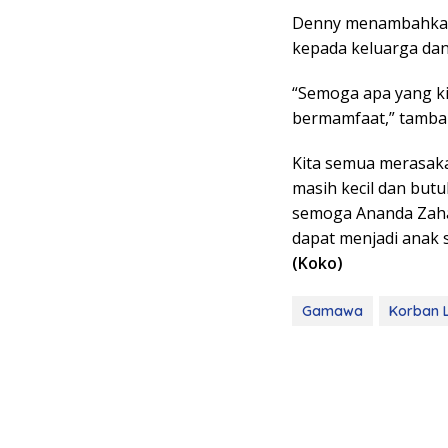
Denny menambahkan
kepada keluarga dan
“Semoga apa yang ki
bermamfaat,” tamb
Kita semua merasaka
masih kecil dan but
semoga Ananda Zahar
dapat menjadi anak
(Koko)
Gamawa
Korban 